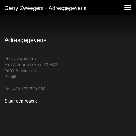
Gerry Zweegers - Adresgegevens
Tog
navi
Adresgegevens
Gerry Zweegers
Sint Aldegondiskaai 10,B42
2000 Antwerpen
België
Tel: +32 472 539 958
Stuur een reactie