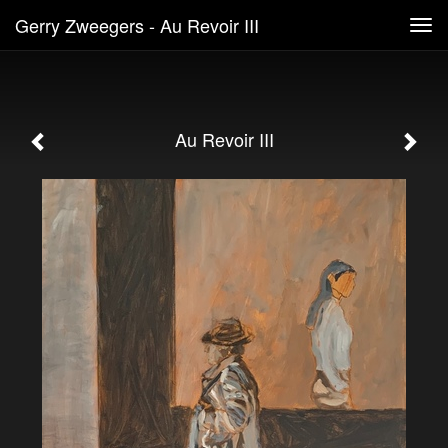
Gerry Zweegers - Au Revoir III
Tog
navi
Au Revoir III