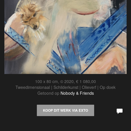
100 x 80 cm, © 2020, € 1 080,00
Tweedimensionaal | Schilderkunst | Olieverf | Op doek
Getoond op
Nobody & Friends
KOOP DIT WERK VIA EXTO