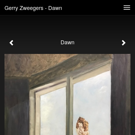
Gerry Zweegers - Dawn
Tog
navi
Dawn