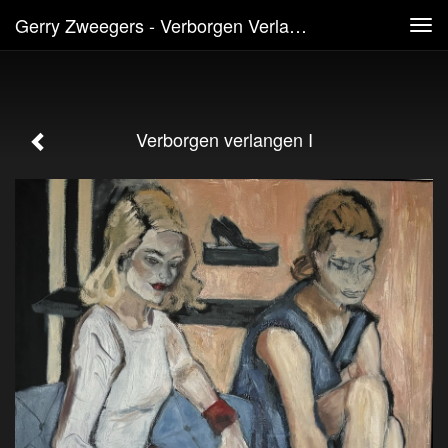
Gerry Zweegers - Verborgen Verlangen I
Tog
navi
Verborgen verlangen I