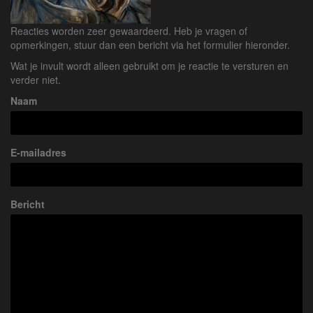
Reacties worden zeer gewaardeerd. Heb je vragen of
opmerkingen, stuur dan een bericht via het formulier hieronder.
Wat je invult wordt alleen gebruikt om je reactie te versturen en
verder niet.
Naam
E-mailadres
Bericht