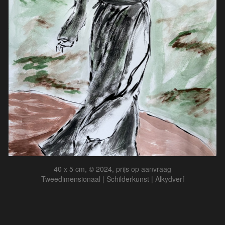
40 x 5 cm, © 2024, prijs op aanvraag
Tweedimensionaal | Schilderkunst | Alkydverf