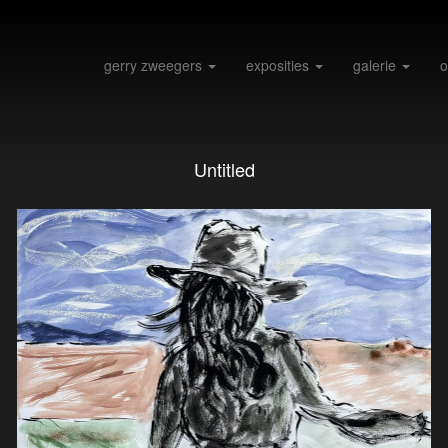
gerry zweegers
exposities
galerie
o
Untitled